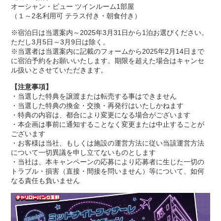
オーシャン・ビュー ツインルーム1部屋
（１～2名利用可 テラス付き・朝食付き）
※宿泊日は当選案内～2025年3月31日から1泊お選びください。
ただし3月5日～3月9日は除く。
※当選者は当選案内に記載のフォームから2025年2月14日まで
に
宿泊予約をお願いいたします。期限を超えた場合はキャンセ
ル扱いとさせていただきます。
【注意事項】
・当選した特典を譲渡または転売する事はできません
・当選した特典の換金・交換・再発行はいたしかねます
・特典の内容は、都合により変更になる場合がございます
・本企画は事前に通知することなく変更または中止することが
ございます
・お客様は当社、もしくは施設の運営方法に従い当該運営方法
について一切異議を申し立てないものとします
・当社は、本キャンペーンの応募により応募者に生じた一切の
トラブル・損害（直接・間接を問いません）等について、如何
なる責任も負いません