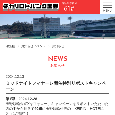
電話投票番号
61#
MENU
お知らせイベント
お知らせ
HOME
NEWS
お知らせ
2024.12.13
ミッドナイトフィナーレ開催特別リポストキャンペ
ーン
第1弾 2024.12-28
玉野競輪公式Xをフォロー、キャンペーンをリポストいただいた
方の中から
抽選で
40組
に玉野競輪併設の「KEIRIN HOTEL1
0」にご招待！