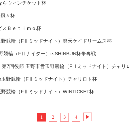
コメならウィンチケット杯
駆の風々杯
サービスＢｅｔｉｍｏ杯
市営in玉野競輪（FⅡミッドナイト）楽天ケイドリームス杯
n玉野競輪（FⅡナイター）e-SHINBUN杯争奪戦
令和7年度 第7回後節 玉野市営玉野競輪（FⅡミッドナイト）チャリ
山市営in玉野競輪（FⅡミッドナイト）チャリロト杯
in玉野競輪（FⅡミッドナイト）WINTICKET杯
1
2
3
4
▶︎