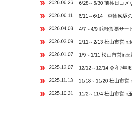
double_arrow
2026.06.26
6/28～6/30 前検日
double_arrow
2026.06.11
6/11～6/14 車輪疾
double_arrow
2026.04.03
4/7～4/9 競輪投票
double_arrow
2026.02.09
2/11～2/13 松山
double_arrow
2026.01.07
1/9～1/11 松山市営i
double_arrow
2025.12.07
12/12～12/14 
double_arrow
2025.11.13
11/18～11/20 松
double_arrow
2025.10.31
11/2～11/4 松山市営