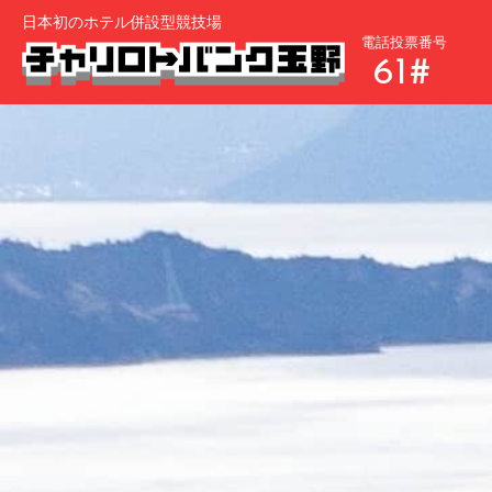
日本初のホテル併設型競技場
電話投票番号
61#