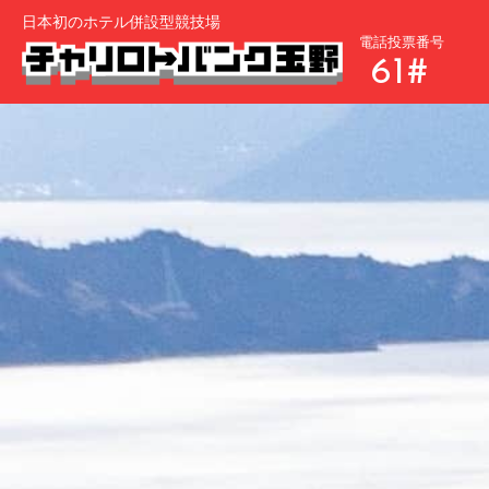
日本初のホテル併設型競技場
電話投票番号
61#