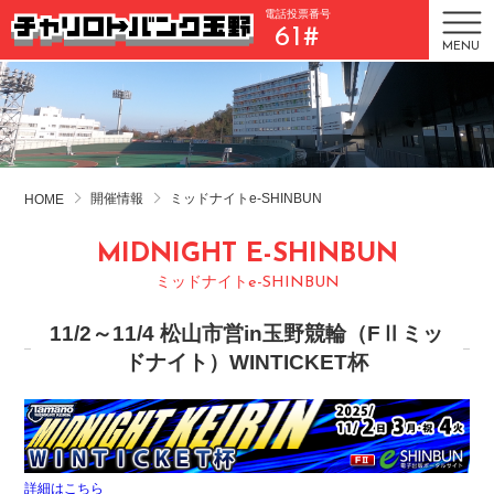
電話投票番号
61#
MENU
開催情報
ミッドナイトe-SHINBUN
HOME
MIDNIGHT E-SHINBUN
ミッドナイトe-SHINBUN
11/2～11/4 松山市営in玉野競輪（FⅡミッ
ドナイト）WINTICKET杯
詳細はこちら