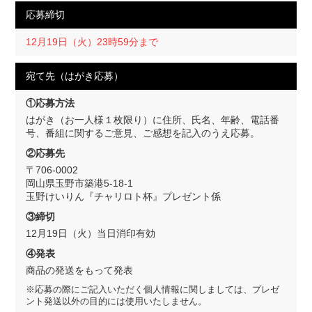
応募締切
12月19日（火）23時59分まで
宛て先（はがき応募）
①応募方法
はがき（お一人様１枚限り）に住所、氏名、年齢、電話番
号、番組に関するご意見、ご感想を記入のうえ応募。
②応募先
〒706-0002
岡山県玉野市築港5-18-1
玉野けいりん『チャリロト杯』プレゼント係
③締切
12月19日（火）当日消印有効
④発表
商品の発送をもって発表
※応募の際にご記入いただく個人情報に関しましては、プレゼ
ント発送以外の目的には使用いたしません。