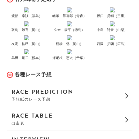
渡部 幸訓（福島）
嵯峨 昇喜郎（青森）
坂口 晃輔（三重）
取鳥 雄吾（岡山）
久米 康平（徳島）
中島 詩音（山梨）
友定 祐己（岡山）
棚橋 勉（岡山）
西岡 拓朗（広島）
島田 竜二（熊本）
海老根 恵太（千葉）
各種レース予想
RACE PREDICTION
予想紙のレース予想
RACE TABLE
出走表