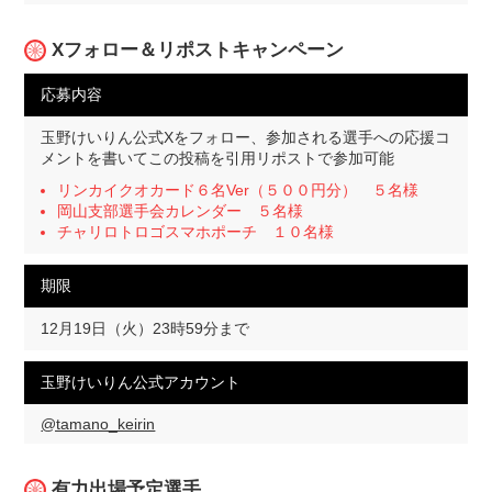
Xフォロー＆リポストキャンペーン
応募内容
玉野けいりん公式Xをフォロー、参加される選手への応援コ
メントを書いてこの投稿を引用リポストで参加可能
リンカイクオカード６名Ver（５００円分） ５名様
岡山支部選手会カレンダー ５名様
チャリロトロゴスマホポーチ １０名様
期限
12月19日（火）23時59分まで
玉野けいりん公式アカウント
@tamano_keirin
有力出場予定選手