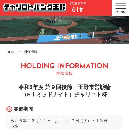
電話投票番号
61#
MENU
開催情報
HOME
HOLDING INFORMATION
開催情報
令和5年度 第９回後節 玉野市営競輪
（FⅠミッドナイト）チャリロト杯
開催期間
令和５年１２月１１日（月）・１２日（火）・１３日
（水）