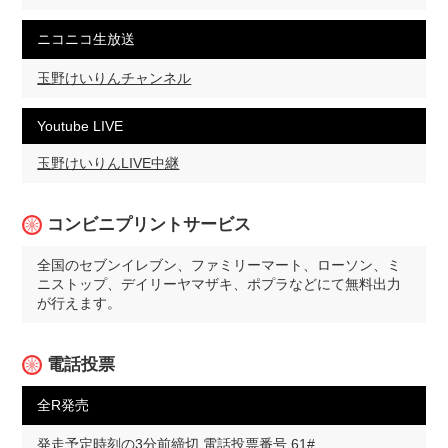
ニコニコ生放送
玉野けいりんチャンネル
Youtube LIVE
玉野けいりんLIVE中継
コンビニプリントサービス
全国のセブンイレブン、ファミリーマート、ローソン、ミ
ニストップ、デイリーヤマザキ、ポプラなどにて無料出力
が行えます。
電話投票
全R発売
発走予定時刻の3分前締切 電話投票番号 61#