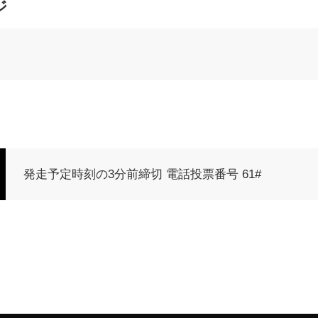
ジ
発走予定時刻の3分前締切 電話投票番号 61#