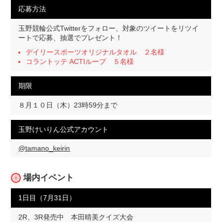
応募方法
玉野競輪公式Twitterをフォロー、対象のツイートをリツイ
ートで応募、抽選でプレゼント！
デイリースポーツオリジナルタオル ２名様
コラントッテ ACTIループ ５名様
期限
８月１０日（木）23時59分まで
玉野けいりん公式アカウント
@tamano_keirin
場内イベント
1日目（7月31日）
2R、3R発売中 本田晴美クイズ大会