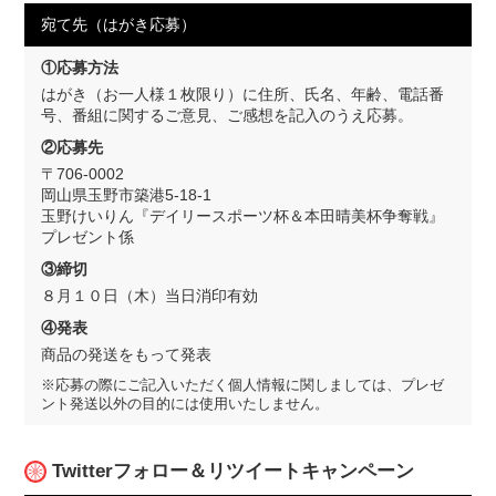
宛て先（はがき応募）
①応募方法
はがき（お一人様１枚限り）に住所、氏名、年齢、電話番
号、番組に関するご意見、ご感想を記入のうえ応募。
②応募先
〒706-0002
岡山県玉野市築港5-18-1
玉野けいりん『デイリースポーツ杯＆本田晴美杯争奪戦』
プレゼント係
③締切
８月１０日（木）当日消印有効
④発表
商品の発送をもって発表
※応募の際にご記入いただく個人情報に関しましては、プレゼ
ント発送以外の目的には使用いたしません。
Twitterフォロー＆リツイートキャンペーン