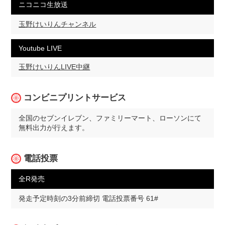
ニコニコ生放送
玉野けいりんチャンネル
Youtube LIVE
玉野けいりんLIVE中継
コンビニプリントサービス
全国のセブンイレブン、ファミリーマート、ローソンにて
無料出力が行えます。
電話投票
全R発売
発走予定時刻の3分前締切 電話投票番号 61#