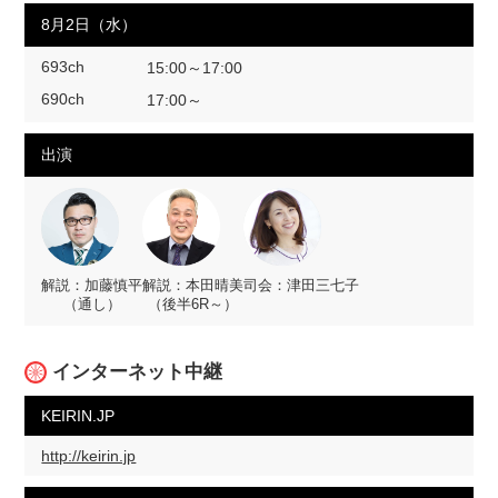
8月2日（水）
693ch
15:00～17:00
690ch
17:00～
出演
解説：加藤慎平
解説：本田晴美
司会：津田三七子
（通し）
（後半6R～）
インターネット中継
KEIRIN.JP
http://keirin.jp