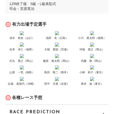
12R終了後 S級・L級表彰式
司会：宮原英治
有力出場予定選手
清水 裕友（山口）
池田 良（広島）
小川 真太郎（徳島）
吉本 卓仁（福岡）
大槻 寛徳（宮城）
河端 朋之（岡山）
石丸 寛之（岡山）
藤原 俊太郎（岡山）
内藤 敦（岡山）
山形 一気（徳島）
島田 竜二（熊本）
小林 莉子（東京）
比嘉 真梨代（沖縄）
田中 月菜（佐賀）
奥井 迪（東京）
各種レース予想
RACE PREDICTION