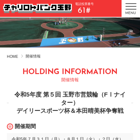
電話投票番号
61#
MENU
開催情報
HOME
HOLDING INFORMATION
開催情報
令和5年度 第５回 玉野市営競輪（FⅠナイ
ター）
デイリースポーツ杯＆本田晴美杯争奪戦
開催期間
令和5年７月３１日（月）・８月１日（火）・２日（水）