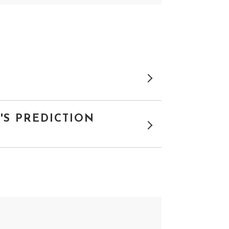
S PREDICTION