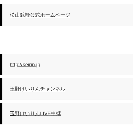
松山競輪公式ホームページ
http://keirin.jp
玉野けいりんチャンネル
玉野けいりんLIVE中継