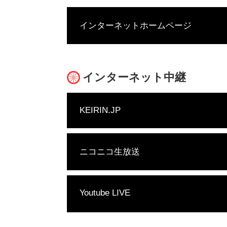
インターネットホームページ
インターネット中継
KEIRIN.JP
ニコニコ生放送
Youtube LIVE