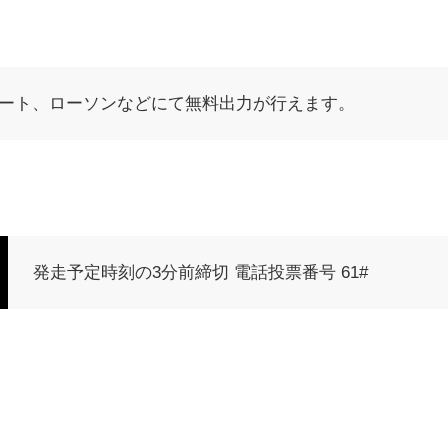
ート、ローソンなどにて無料出力が行えます。
発走予定時刻の3分前締切 電話投票番号 61#