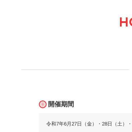
H
開催期間
令和7年6月27日（金）・28日（土）・