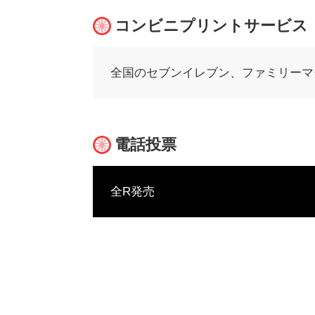
コンビニプリントサービス
全国のセブンイレブン、ファミリーマ
電話投票
全R発売