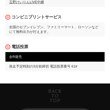
玉野けいりんLIVE中継
コンビニプリントサービス
全国のセブンイレブン、ファミリーマート、ローソンなど
にて無料出力が行えます。
電話投票
全R発売
発走予定時刻の3分前締切 電話投票番号 61#
BACK
TO
TOP