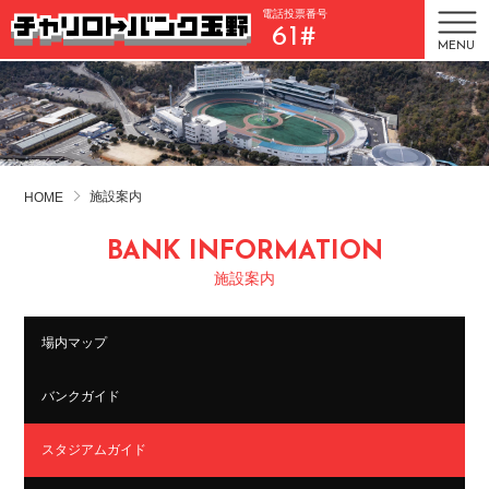
電話投票番号
61#
MENU
施設案内
HOME
BANK INFORMATION
施設案内
場内マップ
バンクガイド
スタジアムガイド