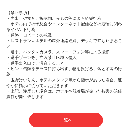
【禁止事項】
・声出しや物音、掲示物、光もの等による応援行為
・ホテル内での予想会やインターネット配信などの競輪に関わ
るイベント行為
・通路・ロビーでの観戦
・レストラン⇔ホテルの屋外連絡通路、デッキで立ち止まるこ
と
・選手、バンクをカメラ、スマートフォン等による撮影
・選手ゾーン等、立入禁止区域へ侵入
・選手出入口で、滞在すること
・ビン・缶類をテラスに持ち出す、物を投げる、落とす等の行
為
・玉野けいりん、ホテルスタッフ等から指示があった場合、速
やかに指示に従っていただきます
・上記、違反した場合は、ホテルや競輪場が被った被害の賠償
責任が発生致します
一覧へ