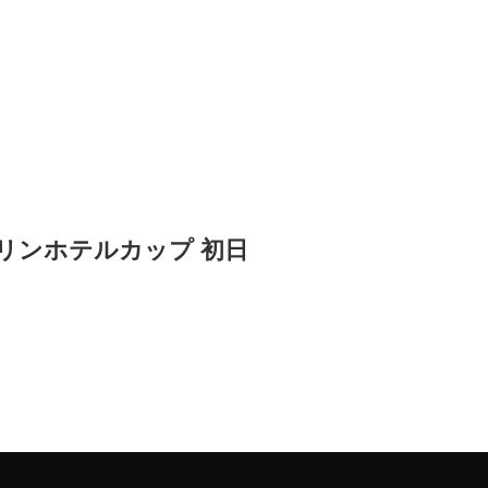
リンホテルカップ 初日