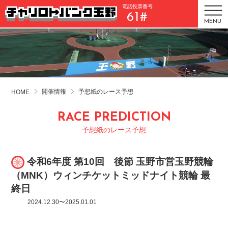
電話投票番号
61#
MENU
開催情報
予想紙のレース予想
HOME
RACE PREDICTION
予想紙のレース予想
令和6年度 第10回 後節 玉野市営玉野競輪
（MNK）ウィンチケットミッドナイト競輪 最
終日
2024.12.30〜2025.01.01