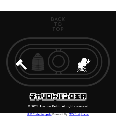
BACK
TO
TOP
© 2022 Tamano Keirin. All rights reserved
PHP Code Snippets
Powered By :
XYZScripts.com