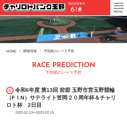
電話投票番号
61#
MENU
開催情報
予想紙のレース予想
HOME
RACE PREDICTION
予想紙のレース予想
令和6年度 第13回 前節 玉野市営玉野競輪
（FⅠN）サテライト笠岡２０周年杯＆チャリ
ロト杯 2日目
2025.02.13〜2025.02.15