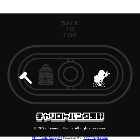
BACK
TO
TOP
© 2022 Tamano Keirin. All rights reserved
PHP Code Snippets
Powered By :
XYZScripts.com