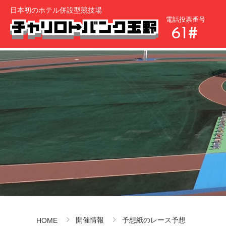
日本初のホテル併設型競技場
電話投票番号
61#
開催情報
予想紙のレース予想
HOME