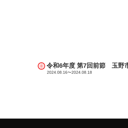
令和6年度 第7回前節 玉
2024.08.16〜2024.08.18