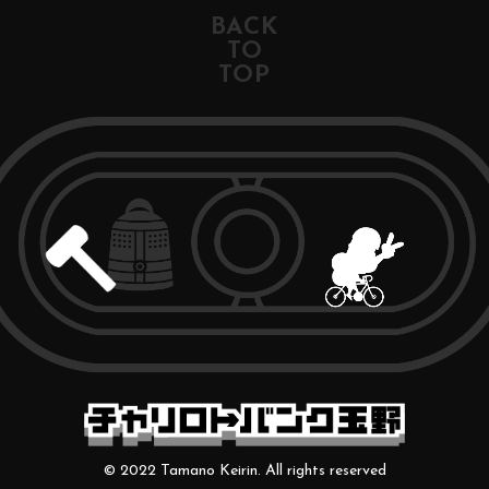
BACK
TO
TOP
© 2022 Tamano Keirin. All rights reserved