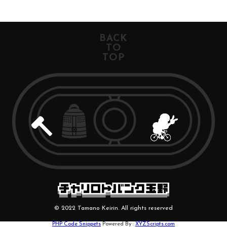
BACK
TO
TOP
© 2022 Tamano Keirin. All rights reserved
PHP Code Snippets
Powered By :
XYZScripts.com