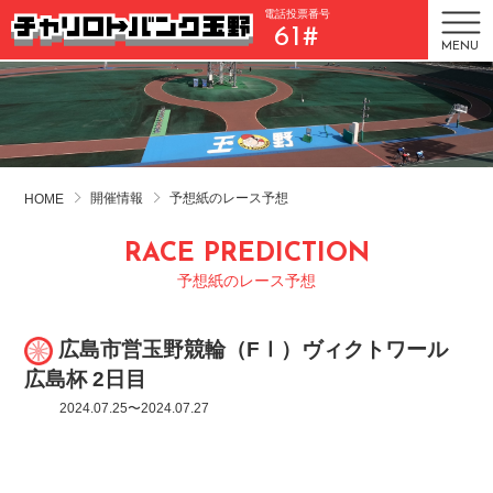
電話投票番号
61#
MENU
開催情報
予想紙のレース予想
HOME
RACE PREDICTION
予想紙のレース予想
広島市営玉野競輪（FⅠ）ヴィクトワール
広島杯 2日目
2024.07.25〜2024.07.27