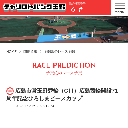
電話投票番号
61#
MENU
開催情報
予想紙のレース予想
HOME
RACE PREDICTION
予想紙のレース予想
広島市営玉野競輪（GⅢ）広島競輪開設71
周年記念ひろしまピースカップ
2023.12.21〜2023.12.24