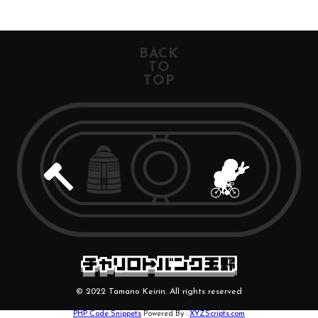
BACK
TO
TOP
© 2022 Tamano Keirin. All rights reserved
PHP Code Snippets
Powered By :
XYZScripts.com