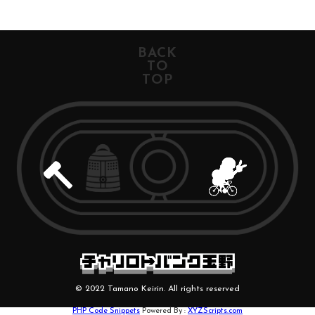
BACK
TO
TOP
© 2022 Tamano Keirin. All rights reserved
PHP Code Snippets
Powered By :
XYZScripts.com