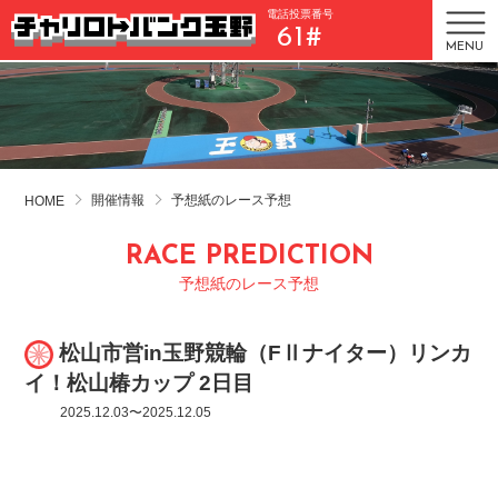
電話投票番号
61#
MENU
開催情報
予想紙のレース予想
HOME
RACE PREDICTION
予想紙のレース予想
松山市営in玉野競輪（FⅡナイター）リンカ
イ！松山椿カップ 2日目
2025.12.03〜2025.12.05