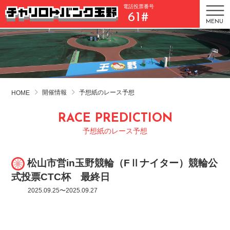
電話投票番号
61#
MENU
開催情報
予想紙のレース予想
HOME
RACE PREDICTION
予想紙のレース予想
松山市営in玉野競輪（FⅡナイター）競輪公
式投票CTC杯 最終日
2025.09.25〜2025.09.27