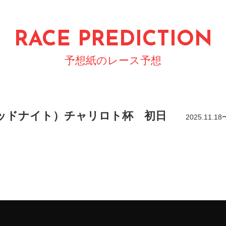
RACE PREDICTION
予想紙のレース予想
ミッドナイト）チャリロト杯 初日
2025.11.18