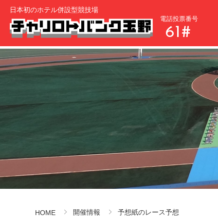
日本初のホテル併設型競技場
電話投票番号
61#
開催情報
予想紙のレース予想
HOME