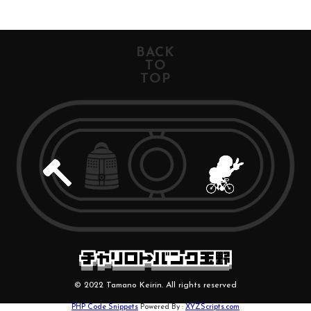
BACK
TO
TOP
© 2022 Tamano Keirin. All rights reserved
PHP Code Snippets
Powered By :
XYZScripts.com