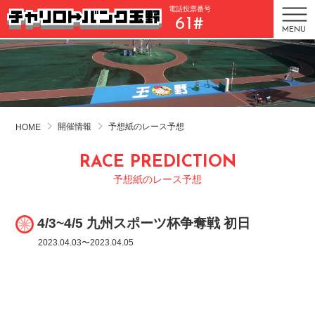
電話投票番号
61#
MENU
開催情報
予想紙のレース予想
HOME
RACE PREDICTION
予想紙のレース予想
4/3~4/5 九州スポーツ杯争奪戦 初日
2023.04.03〜2023.04.05