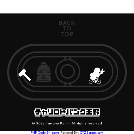
BACK
TO
TOP
© 2022 Tamano Keirin. All rights reserved
PHP Code Snippets
Powered By :
XYZScripts.com