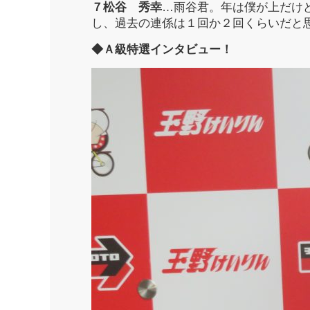
７松谷 秀幸
…雨谷君。年は僕が上だけ
し、過去の連係は１回か２回くらいだと
◆Ａ級特選インタビュー！