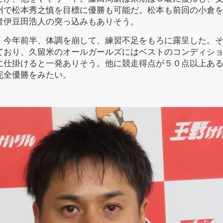
州で松本秀之慎を目標に優勝も可能だ。松本も前回の小倉
者伊豆田浩人の突っ込みもありそう。
今年前半、体調を崩して、練習不足をもろに露呈した。そ
ており、久留米のオールガールズにはベストのコンディシ
に仕掛けると一発ありそう。他に競走得点が５０点以上あ
完全優勝をみたい。