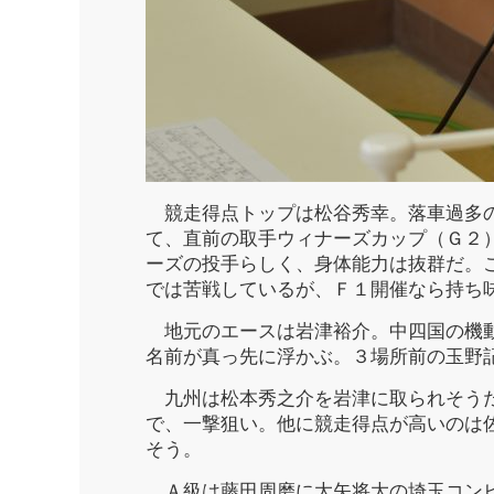
競走得点トップは松谷秀幸。落車過多の
て、直前の取手ウィナーズカップ（Ｇ２
ーズの投手らしく、身体能力は抜群だ。
では苦戦しているが、Ｆ１開催なら持ち
地元のエースは岩津裕介。中四国の機動
名前が真っ先に浮かぶ。３場所前の玉野
九州は松本秀之介を岩津に取られそうだ
で、一撃狙い。他に競走得点が高いのは
そう。
Ａ級は藤田周磨に大矢将大の埼玉コンビ