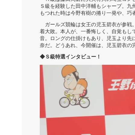
Ｓ級を経験した田中洋輔もシャープ。九
もつれた時は今野有樹の捲り一発や、巧
ガールズ競輪は女王の児玉碧衣が参戦。
着大敗。本人が、一番悔しく、自覚もし
音。ロングの仕掛けもあり、児玉より先
奈だ。どうあれ、今開催は、児玉碧衣の
◆Ｓ級特選インタビュー！