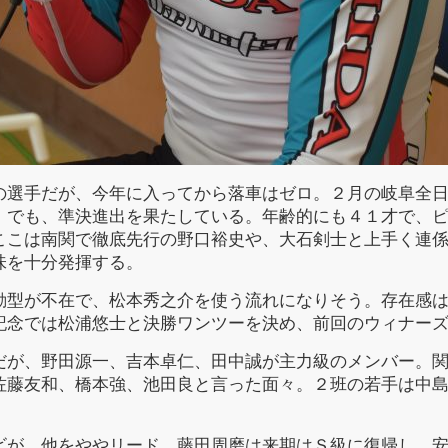
選手だが、今年に入ってから落車はゼロ。２月の岐阜全日
）でも、準決進出を果たしている。年齢的にも４１才で、
ここは南関で徹底先行の野口裕史や、大石剣士と上手く連
味を十分発揮する。
型が不在で、松本秀之介を使う流れになりそう。存在感は
記念では松浦悠士と決勝ワンツーを決め、前回のウィナー
が、野田源一、吉本卓仁、田中誠が主力級のメンバー。関
佐藤友和、橋本強、池田良と言った面々。２班の若手は中
が、他をややリード。藤田周磨は来期はＳ級に復帰し、安