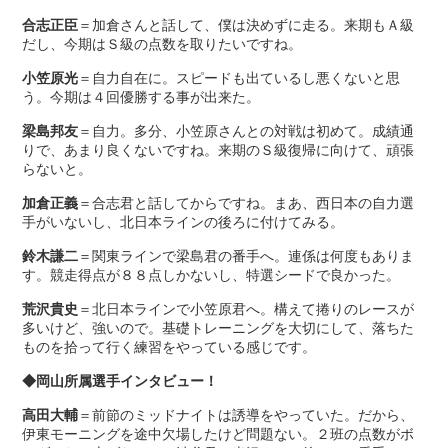
合志正臣
＝加倉さんと話して、僕は決めずに走る。来期もＡ級
だし、今期はＳ級の点数を取りたいですね。
小笠原光
＝自力自在に。スピードも出ているし悪くないと思
う。今期は４回優勝する事が出来た。
梁島邦友
＝自力。多分、小笠原さんとの対戦は初めて。成績通
りで、あまり良くないですね。来期のＳ級復帰に向けて、頑張
らないと。
加倉正義
＝合志君と話してからですね。まあ、西日本の自力選
手がいないし、北日本ラインの後ろに付けてみる。
鈴木謙二
＝関東ラインで梁島君の番手へ。連係は何度もありま
す。競走得点が８８点しかないし、特選シードで良かった。
荒沢貴史
＝北日本ラインで小笠原君へ。構えて捲りのレースが
多いけど、強いので。基礎トレーニングを大切にして、落ちた
ものを拾って行く練習をやっている感じです。
◆岡山所属選手インタビュー！
高田大輔
＝前節のミッドナイトは誘導をやっていた。だから、
伊東モーニングを途中欠場したけど問題ない。２班の点数がボ