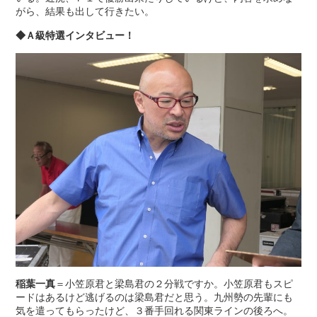
がら、結果も出して行きたい。
◆Ａ級特選インタビュー！
稲葉一真
＝小笠原君と梁島君の２分戦ですか。小笠原君もスピ
ードはあるけど逃げるのは梁島君だと思う。九州勢の先輩にも
気を遣ってもらったけど、３番手回れる関東ラインの後ろへ。