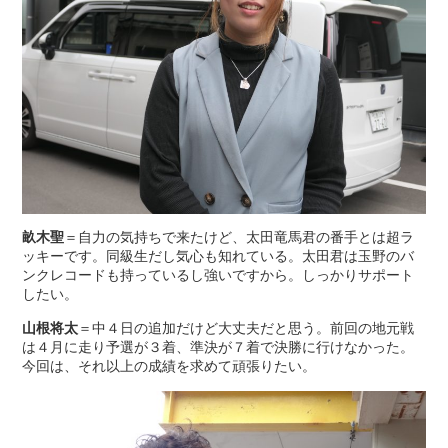
畝木聖
＝自力の気持ちで来たけど、太田竜馬君の番手とは超ラ
ッキーです。同級生だし気心も知れている。太田君は玉野のバ
ンクレコードも持っているし強いですから。しっかりサポート
したい。
山根将太
＝中４日の追加だけど大丈夫だと思う。前回の地元戦
は４月に走り予選が３着、準決が７着で決勝に行けなかった。
今回は、それ以上の成績を求めて頑張りたい。