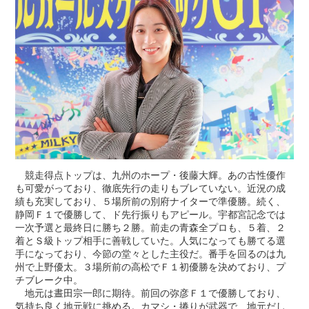
競走得点トップは、九州のホープ・後藤大輝。あの古性優作
も可愛がっており、徹底先行の走りもブレていない。近況の成
績も充実しており、５場所前の別府ナイターで準優勝。続く、
静岡Ｆ１で優勝して、ド先行振りもアピール。宇都宮記念では
一次予選と最終日に勝ち２勝。前走の青森全プロも、５着、２
着とＳ級トップ相手に善戦していた。人気になっても勝てる選
手になっており、今節の堂々とした主役だ。番手を回るのは九
州で上野優太。３場所前の高松でＦ１初優勝を決めており、プ
チブレーク中。
地元は晝田宗一郎に期待。前回の弥彦Ｆ１で優勝しており、
気持ち良く地元戦に挑める。カマシ・捲りが武器で、地元だし