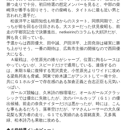
勝つ走りで十分。初日特選の想定メンバーを見ると、中部の柴
崎淳が番手を回りそう。その柴崎も、タイトルに最も近い男と
言われた選手だ。
松坂洋平と福田知也も特選からのスタート。同県同期で、ど
っちが前を回るか注目される。大スターだった伏見俊昭も、前
走の宇都宮記念で決勝進出。netkeirinのコラムも大好評だが、
脚も良く回っている。
予選からは西田優大、田中誠、戸田洋平、上田尭弥は確実に勝
ち上がりそう。一番の期待は、広島市主催の開催なので西田優
大になる。
Ａ級戦は、小笠原光の捲りがシャープ。位置に拘るレースは
やっていないが、スピードだけで通用している。連係するの
は、来期Ｓ級に復帰する荒沢貴史。小笠原光よりワイドに攻め
る梁島邦友も脅威。関東で鈴木謙二がアシストして一発十分。
共にＧ１ホルダーで存在感のある加倉正義と合志正臣も元気い
っぱい。
ガールズ競輪は、久米詩の独壇場だ。オールガールズクラッ
シックでは優出に失敗したが、次のパールカップ（Ｇ１）の優
出候補。前走の奈良ナイターだけは悪かったが、時には、こん
な事もあるだろう。落車空けだが、ママさんレーサーの大久保
花梨も実力者の走り。Ｇ１でも実績のある當銘直美、又多風
緑、松本詩乃も果敢に攻める。