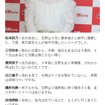
松本詩乃
＝自力自在に。玉野は３月に奧井迪さん相手に優勝し
た。丁度、尾方真生さんが途中欠場したシリーズでした。
三宅玲奈
＝取れた位置から。今期、地元を走るのは４度目。４
７点はあるけど点数は落とさない様に。
豊岡英子
＝自力自在に。２年前に玉野を走り準優勝。それから
呼ばれていないので久々です。
出口倫子
＝流れを見て。今期は４７点を取れていないし、来期
は頑張りたいですね。
磯村光舞
＝何でもやる。玉野は２場所前に来て補充で１着。走
りやすいイメージはありますね。
浜地晴帆
＝自在に。自力は出ているけど、もう少し巧く走りた
いですね。