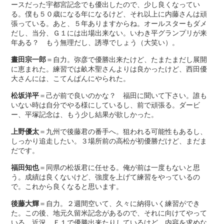
ースだった宇都宮記念でも優出したので、少し良くなってい
る。僕も５０歳になる年になるけど、それ以上に内藤さんは頑
張っている。あと、５年ありますからね。オールスターもダメ
だし、当分、Ｇ１には出場出来ない。いわき平グランプリが来
年ある？ もう無理だし、誘導でしょう（大笑い）。
晝田宗一郎
＝自力。弥彦で優勝出来たけど、たまたまだし展開
に恵まれた。練習では畝木聖さんよりは良かったけど、西田優
大さんには、こてんぱんにやられた。
松坂洋平
＝己が前で良いのかな？ 福田に聞いて下さい。誰も
いない時は自分でやる様にしているし、前で頑張る。ダービ
ー、平塚記念は、もう少し結果が欲しかった。
上野優太
＝九州で後藤君の番手へ。狙われる可能性もあるし、
しっかり追走したい。３場所前の高松が初優勝だけど、まだま
だです。
福田知也
＝同県の松坂君に任せる。俺が前は一度もないと思
う。成績は良くないけど、強度を上げて練習をやっているの
で。これから良くなると思います。
後藤大輝
＝自力。２週間空いて、久々に納得いく練習ができ
た。この後、地元久留米記念があるので、それに向けてやって
いる。近況、Ｆ１で優勝出来たりしているけど、内容を求めな