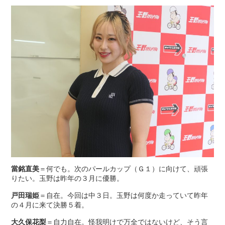
當銘直美
＝何でも。次のパールカップ（Ｇ１）に向けて、頑張
りたい。玉野は昨年の３月に優勝。
戸田瑞姫
＝自在。今回は中３日。玉野は何度か走っていて昨年
の４月に来て決勝５着。
大久保花梨
＝自力自在。怪我明けで万全ではないけど、そう言