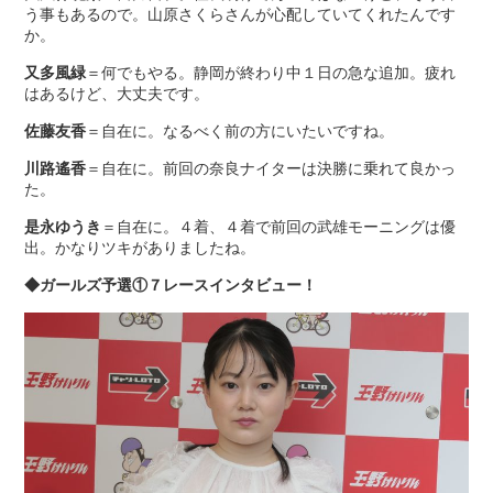
う事もあるので。山原さくらさんが心配していてくれたんです
か。
又多風緑
＝何でもやる。静岡が終わり中１日の急な追加。疲れ
はあるけど、大丈夫です。
佐藤友香
＝自在に。なるべく前の方にいたいですね。
川路遙香
＝自在に。前回の奈良ナイターは決勝に乗れて良かっ
た。
是永ゆうき
＝自在に。４着、４着で前回の武雄モーニングは優
出。かなりツキがありましたね。
◆ガールズ予選①７レースインタビュー！