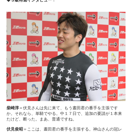
◆
Ｓ級特選インタビュー
！
柴崎淳
＝伏見さんは先に来て、もう晝田君の番手を主張です
か。それなら、単騎でやる。中１７日で、追加の要請が１本来
たけど、断った。まあ、普通ですね。
伏見俊昭
＝ここは、晝田君の番手を主張する。神山さんの冠レ