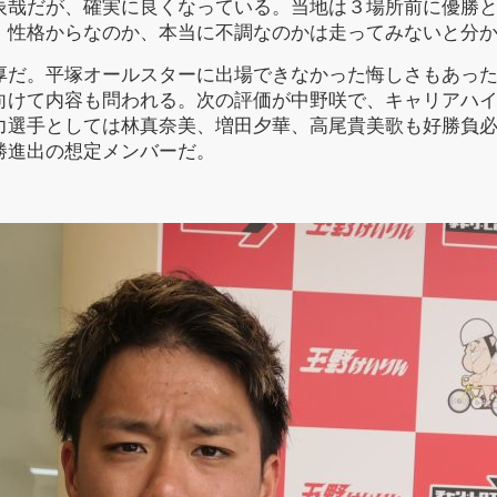
辰哉だが、確実に良くなっている。当地は３場所前に優勝
、性格からなのか、本当に不調なのかは走ってみないと分
だ。平塚オールスターに出場できなかった悔しさもあった
向けて内容も問われる。次の評価が中野咲で、キャリアハ
力選手としては林真奈美、増田夕華、高尾貴美歌も好勝負
勝進出の想定メンバーだ。