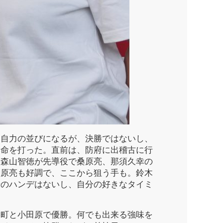
自力の並びになるが、決勝ではないし、
本命を打った。直前は、防府に出稽古に行
は森山智徳が先導役で桑原亮、那須久幸の
桑原亮も好調で、ここから狙う手も。鈴木
騎のハンデはないし、自分の好きなタイミ
町と小田原で優勝。何でも出来る強味を