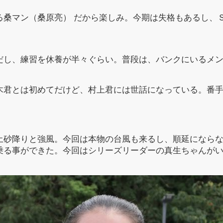
る桑マン（桑原亮） だから楽しみ。今期は失格もあるし、
だし、練習を休養が半々ぐらい。普段は、バンクにいるメ
木君とは初めてだけど、村上君には世話になっている。番
。
土砂降りと強風。今回は本物の台風も来るし、順延になら
乗る事ができた。今回はシリーズリーダーの真生ちゃんが