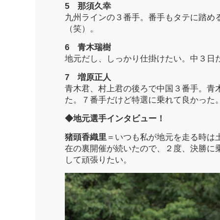
5 那須久幸
九州ラインの３番手。番手もタテに踏め
（笑）。
6 青木瑞樹
地元だし、しっかり仕掛けたい。中３日
7 増原正人
青木君、村上君の後ろで中国３番手。青
た。７番手だけど特選に乗れて良かった
◆地元選手インタビュー！
猪頭香織里
＝いつも私が地元を走る時は
在の裏開催が続いたので、２度、決勝に
して頑張りたい。