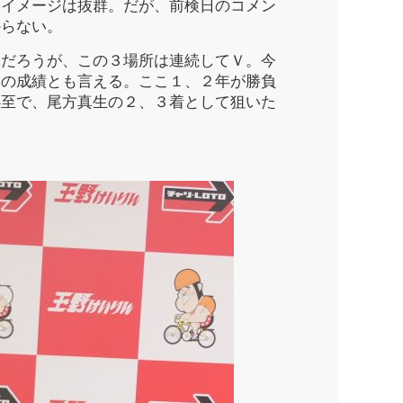
とイメージは抜群。だが、前検日のコメン
からない。
だろうが、この３場所は連続してＶ。今
イの成績とも言える。ここ１、２年が勝負
必至で、尾方真生の２、３着として狙いた