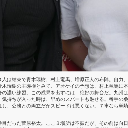
人は結束で青木瑞樹、村上竜馬、増原正人の布陣。自力、
青木瑞樹の主導権とみて、アオケイの予想は、村上竜馬に
身の濃い練習。この成果を出すには、絶好の舞台だ。九州
、気持ちが入った時は、早めのスパートも魅せる。番手の
任し、公務との両立だがスピードは悪くない。７車なら単
目だった菅原裕太。ここ３場所は不振だが、その前は向日