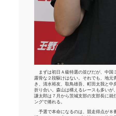
まずは初日Ａ級特選の並びだが、中国３
露骨な２段駆けはない。それでも、地元
き、清水裕友、取鳥雄吾、町田太我と中
折り合い。森山は構えるレースも多いが
謙太郎は７月から茨城支部の支部長に就
ングで捲れる。
予選で本命になるのは、競走得点が８番