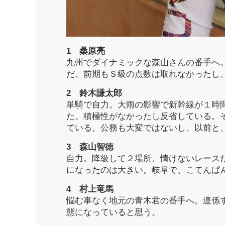
1 桑原亮
九州でダイナミックな森山さんの番手へ
だ、前期もＳ級の点数は取れなかったし
2 鈴木謙太郎
単騎で自力。大雨の影響で新幹線が１時
た。積極性がなかったし反省している。
ている。公務も大変ではないし、以前と
3 森山智徳
自力。降級して２場所、情けないレース
になったのは大きい。岐阜で、こてんぱ
4 村上竜馬
悩む事なく地元の青木君の番手へ。連係
態になっていると思う。