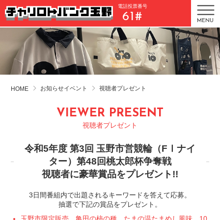
電話投票番号
61#
MENU
お知らせイベント
視聴者プレゼント
HOME
VIEWER PRESENT
視聴者プレゼント
令和5年度 第3回 玉野市営競輪（FⅠナイ
ター）第48回桃太郎杯争奪戦
視聴者に豪華賞品をプレゼント!!
3日間番組内で出題されるキーワードを答えて応募。
抽選で下記の賞品をプレゼント。
玉野市限定販売 亀田の柿の種 たまの温たまめし風味 10