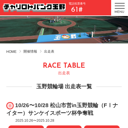
電話投票番号
61#
MENU
開催情報
出走表
HOME
RACE TABLE
出走表
玉野競輪場 出走表一覧
10/26〜10/28 松山市営in玉野競輪（FⅠナ
イター）サンケイスポーツ杯争奪戦
2025.10.26〜2025.10.28