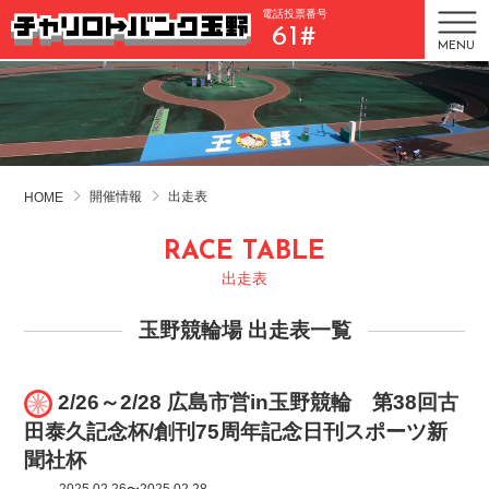
電話投票番号
61#
MENU
開催情報
出走表
HOME
RACE TABLE
出走表
玉野競輪場 出走表一覧
2/26～2/28 広島市営in玉野競輪 第38回古
田泰久記念杯/創刊75周年記念日刊スポーツ新
聞社杯
2025.02.26〜2025.02.28