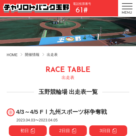
電話投票番号
61#
MENU
開催情報
出走表
HOME
RACE TABLE
出走表
玉野競輪場 出走表一覧
4/3～4/5 FⅠ九州スポーツ杯争奪戦
2023.04.03〜2023.04.05
初日
2日目
3日目