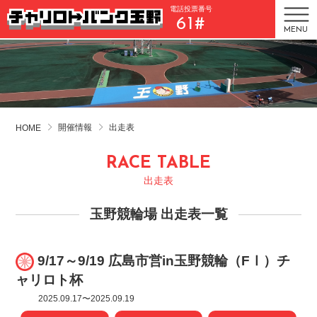
電話投票番号
61#
MENU
開催情報
出走表
HOME
RACE TABLE
出走表
玉野競輪場 出走表一覧
9/17～9/19 広島市営in玉野競輪（FⅠ）チ
ャリロト杯
2025.09.17〜2025.09.19