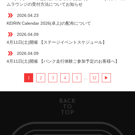
ムラウンジの受付方法についてお知らせ
double_arrow
2026.04.23
KEIRIN Calendar 2026(卓上)の配布について
double_arrow
2026.04.09
4月11日(土)開催 【ステージイベントスケジュール】
double_arrow
2026.04.09
4月11日(土)開催 【バンク走行体験ご参加予定のお客様へ】
1
2
3
4
5
…
12
▶︎
BACK
TO
TOP