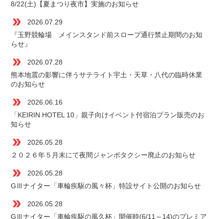
8/22(土)【夏まつり夜市】実施のお知らせ
double_arrow
2026.07.29
『玉野競輪場 メインスタンド前スロープ通行禁止期間のお知
らせ』
double_arrow
2026.07.28
熊本地震の影響に伴うサテライト宇土・天草・八代の臨時休業
のお知らせ
double_arrow
2026.06.16
「KEIRIN HOTEL 10」親子向けイベント付宿泊プラン販売のお
知らせ
double_arrow
2026.05.28
２０２６年５月末にて夜間ジャンボタクシー廃止のお知らせ
double_arrow
2026.05.28
GⅢナイター「車輪疾駆の風々杯」特設サイト公開のお知らせ
double_arrow
2026.05.28
GⅢナイター「車輪疾駆の風久杯」開催時(6/11～14)のプレミア