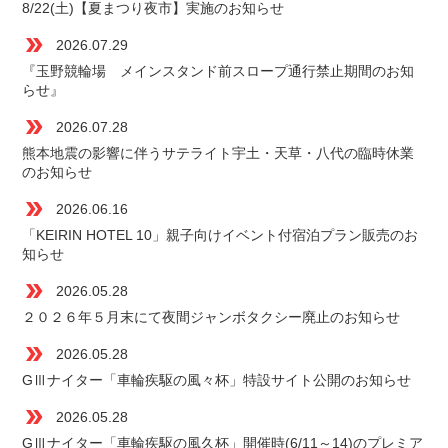
8/22(土)【夏まつり夜市】実施のお知らせ
double_arrow
2026.07.29
『玉野競輪場 メインスタンド前スロープ通行禁止期間のお知
らせ』
double_arrow
2026.07.28
熊本地震の影響に伴うサテライト宇土・天草・八代の臨時休業
のお知らせ
double_arrow
2026.06.16
「KEIRIN HOTEL 10」親子向けイベント付宿泊プラン販売のお
知らせ
double_arrow
2026.05.28
２０２６年５月末にて夜間ジャンボタクシー廃止のお知らせ
double_arrow
2026.05.28
GⅢナイター「車輪疾駆の風々杯」特設サイト公開のお知らせ
double_arrow
2026.05.28
GⅢナイター「車輪疾駆の風久杯」開催時(6/11～14)のプレミア