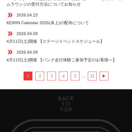
ムラウンジの受付方法についてお知らせ
double_arrow
2026.04.23
KEIRIN Calendar 2026(卓上)の配布について
double_arrow
2026.04.09
4月11日(土)開催 【ステージイベントスケジュール】
double_arrow
2026.04.09
4月11日(土)開催 【バンク走行体験ご参加予定のお客様へ】
1
2
3
4
5
…
12
▶︎
BACK
TO
TOP