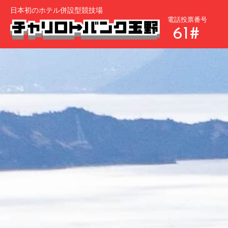
日本初のホテル併設型競技場
電話投票番号
61#