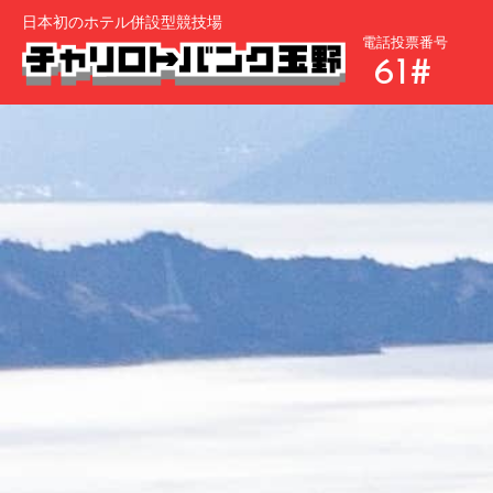
日本初のホテル併設型競技場
電話投票番号
61#