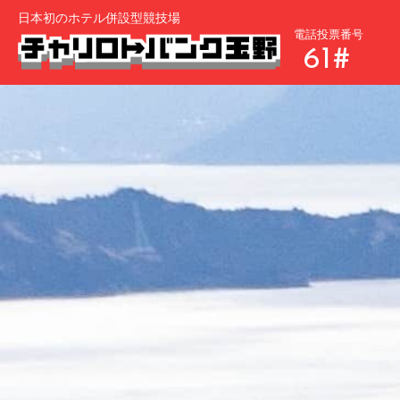
日本初のホテル併設型競技場
電話投票番号
61#