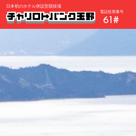
日本初のホテル併設型競技場
電話投票番号
61#