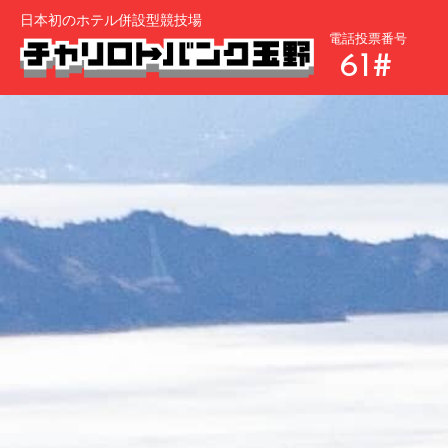
日本初のホテル併設型競技場
電話投票番号
61#