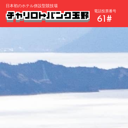
日本初のホテル併設型競技場
電話投票番号
61#