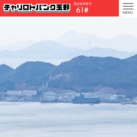
電話投票番号
61#
MENU