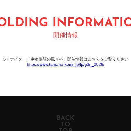
OLDING INFORMATI
開催情報
GⅢナイター「車輪疾駆の風々杯」開催情報はこちらをご覧ください
https://www.tamano-keirin.jp/lp/g3n_2026/
BACK
TO