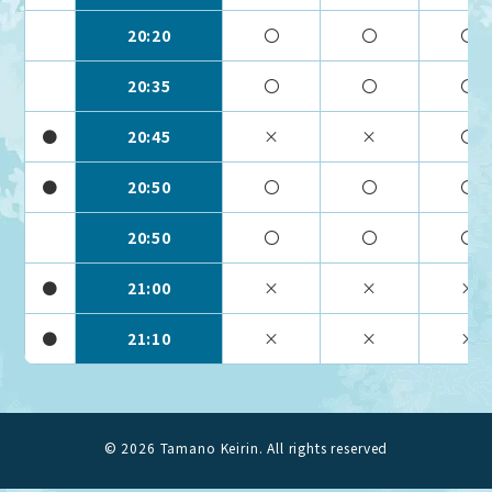
20:20
〇
〇
〇
20:35
〇
〇
〇
●
20:45
×
×
〇
●
20:50
〇
〇
〇
20:50
〇
〇
〇
●
21:00
×
×
×
●
21:10
×
×
×
© 2026 Tamano Keirin. All rights reserved