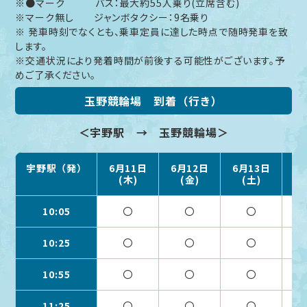
※●マーク バス：最大約55人乗り(立席含む)
※マーク無し ジャンボタクシー：9名乗り
※ 発車時刻でなくとも、乗車定員に達した時点で随時発車を致
します。
※交通状況により発着時間が前後する可能性がございます。予
めご了承ください。
玉野競輪場 到着（行き）
＜宇野駅 → 玉野競輪場＞
宇野駅（発）
6月11日
6月12日
6月13日
6
(木)
(金)
(土)
10:05
〇
〇
〇
10:25
〇
〇
〇
10:55
〇
〇
〇
11:25
〇
〇
〇