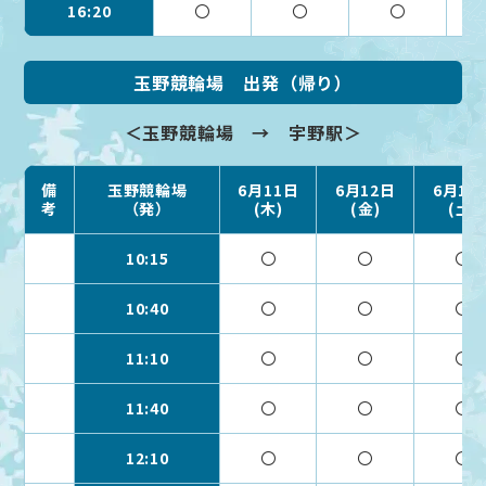
16:20
〇
〇
〇
玉野競輪場 出発（帰り）
＜玉野競輪場 → 宇野駅＞
備
玉野競輪場
6月11日
6月12日
6月13
考
（発）
(木)
(金)
(土)
10:15
〇
〇
〇
10:40
〇
〇
〇
11:10
〇
〇
〇
11:40
〇
〇
〇
12:10
〇
〇
〇