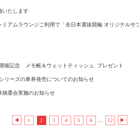
施いたします
レミアムラウンジご利用で「全日本選抜競輪 オリジナルサ
025開催記念 メモ帳＆ウェットティッシュ プレゼント
025シリーズの車券発売についてのお知らせ
券抽選会実施のお知らせ
◀︎
1
2
3
4
5
6
…
12
▶︎